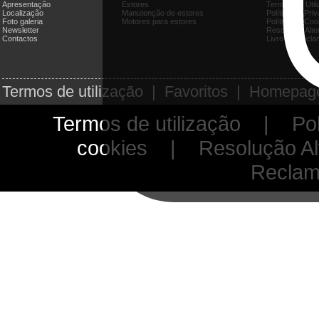
Apresentação
Estores
Termos de Util
Localização
Manutenção de estores
Política de Pri
Foto galeria
Motores para estores
Política de Coo
Newsletter
Resolução Alter
Contactos
Livro de Recla
Termos de utilização
|
Favoritos
|
Homepag
Termos de utilização
|
Pol
cookies
|
Resolução Alt
Reclam